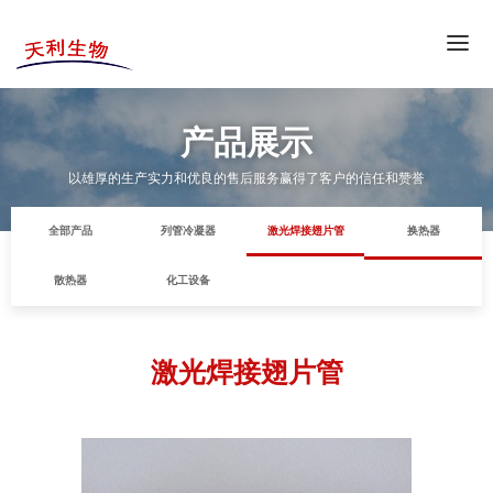
主页导航
产品展示
公司简介
以雄厚的生产实力和优良的售后服务赢得了客户的信任和赞誉
产品展示
企业荣誉
全部产品
列管冷凝器
激光焊接翅片管
换热器
视频中心
联系我们
散热器
化工设备
激光焊接翅片管